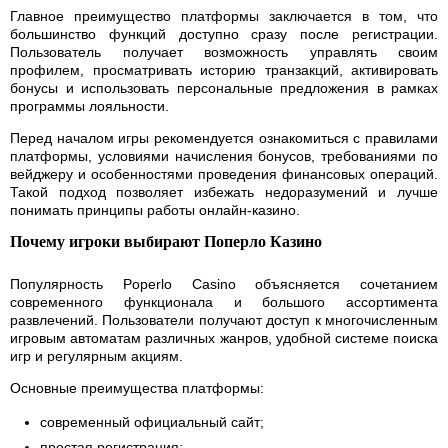
Главное преимущество платформы заключается в том, что
большинство функций доступно сразу после регистрации.
Пользователь получает возможность управлять своим
профилем, просматривать историю транзакций, активировать
бонусы и использовать персональные предложения в рамках
программы лояльности.
Перед началом игры рекомендуется ознакомиться с правилами
платформы, условиями начисления бонусов, требованиями по
вейджеру и особенностями проведения финансовых операций.
Такой подход позволяет избежать недоразумений и лучше
понимать принципы работы онлайн-казино.
Почему игроки выбирают Поперло Казино
Популярность Poperlo Casino объясняется сочетанием
современного функционала и большого ассортимента
развлечений. Пользователи получают доступ к многочисленным
игровым автоматам различных жанров, удобной системе поиска
игр и регулярным акциям.
Основные преимущества платформы:
современный официальный сайт;
простая регистрация;