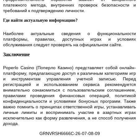
платежного метода, внутренних проверок безопасности и
требований к подтверждению личности.
Где найти актуальную информацию?
Наиболее актуальные сведения о функциональности
платформы, правилах, доступных играх и условиях
обслуживания следует проверять на официальном сайте.
Заключение
Poperlo Casino (Поперло Казино) представляет собой онлайн-
платформу, предлагающую доступ к различным категориям игр
и инструментам управления учетной записью. Перед
регистрацией и использованием сервиса рекомендуется
внимательно ознакомиться с пользовательским соглашением,
правилами проведения финансовых операций, политикой
конфиденциальности и условиями бонусных программ. Также
важно помнить о принципах ответственной игры, устанавливать
личные лимиты и воспринимать участие в азартных играх
исключительно как форму развлечения, а не способ получения
дохода.
GRNVRSH6666C-26-07-08-09