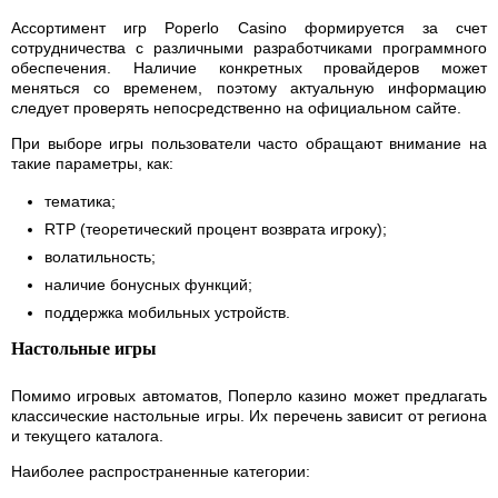
Ассортимент игр Poperlo Casino формируется за счет
сотрудничества с различными разработчиками программного
обеспечения. Наличие конкретных провайдеров может
меняться со временем, поэтому актуальную информацию
следует проверять непосредственно на официальном сайте.
При выборе игры пользователи часто обращают внимание на
такие параметры, как:
тематика;
RTP (теоретический процент возврата игроку);
волатильность;
наличие бонусных функций;
поддержка мобильных устройств.
Настольные игры
Помимо игровых автоматов, Поперло казино может предлагать
классические настольные игры. Их перечень зависит от региона
и текущего каталога.
Наиболее распространенные категории: