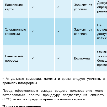
Досту
Банковские
Зависит от
✓
✓
опред
карты
условий
регио
Не
Электронные
Зависит от
мето
✓
✓
кошельки
сервиса
дост
всех 
Обыч
Банковский
заним
✓
✓
Возможна
перевод
боль
време
* Актуальные комиссии, лимиты и сроки следует уточнять в
правилах платформы.
Перед оформлением вывода средств пользователю может
потребоваться пройти процедуру подтверждения личности
(KYC), если она предусмотрена правилами сервиса.
Плюсы и ограничения