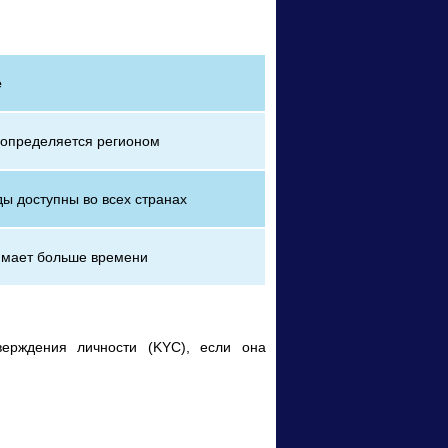
е
 определяется регионом
ды доступны во всех странах
имает больше времени
ерждения личности (KYC), если она