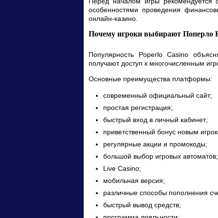
Перед началом игры рекомендуется 
особенностями проведения финансов
онлайн-казино.
Почему игроки выбирают Поперло 
Популярность Poperlo Casino объяс
получают доступ к многочисленным игр
Основные преимущества платформы:
современный официальный сайт;
простая регистрация;
быстрый вход в личный кабинет;
приветственный бонус новым игрок
регулярные акции и промокоды;
большой выбор игровых автоматов;
Live Casino;
мобильная версия;
различные способы пополнения сч
быстрый вывод средств;
программа лояльности;