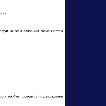
фона.
доступ ко всем основным возможностям
ости пройти процедуру подтверждения