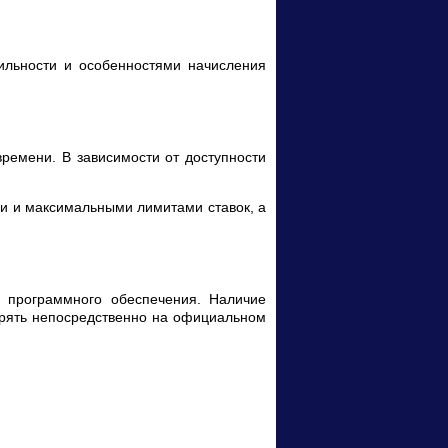
ильности и особенностями начисления
времени. В зависимости от доступности
ми и максимальными лимитами ставок, а
и программного обеспечения. Наличие
ерять непосредственно на официальном