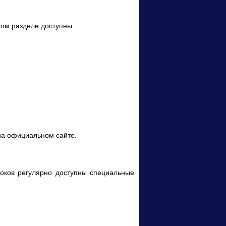
ном разделе доступны:
на официальном сайте.
роков регулярно доступны специальные