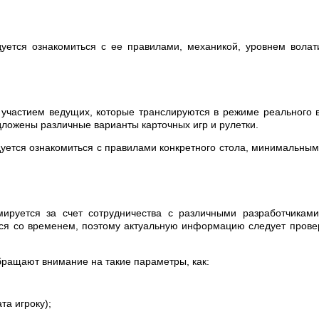
уется ознакомиться с ее правилами, механикой, уровнем волат
 участием ведущих, которые транслируются в режиме реального 
дложены различные варианты карточных игр и рулетки.
дуется ознакомиться с правилами конкретного стола, минимальны
мируется за счет сотрудничества с различными разработчикам
ся со временем, поэтому актуальную информацию следует пров
бращают внимание на такие параметры, как:
та игроку);