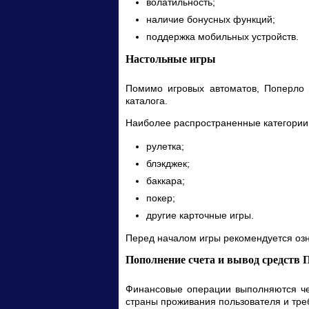
волатильность;
наличие бонусных функций;
поддержка мобильных устройств.
Настольные игры
Помимо игровых автоматов, Поперло к
каталога.
Наиболее распространенные категории
рулетка;
блэкджек;
баккара;
покер;
другие карточные игры.
Перед началом игры рекомендуется оз
Пополнение счета и вывод средств 
Финансовые операции выполняются чер
страны проживания пользователя и тре