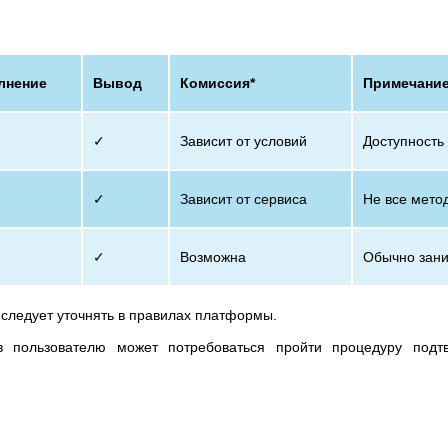
лнение
Вывод
Комиссия*
Примечани
✓
Зависит от условий
Доступность
✓
Зависит от сервиса
Не все мето
✓
Возможна
Обычно зан
 следует уточнять в правилах платформы.
 пользователю может потребоваться пройти процедуру подтв