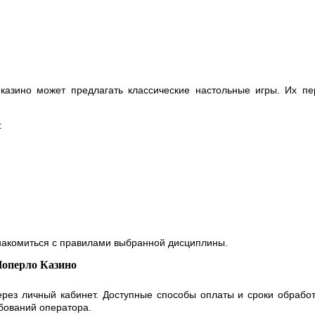
азино может предлагать классические настольные игры. Их пе
:
накомиться с правилами выбранной дисциплины.
Поперло Казино
ез личный кабинет. Доступные способы оплаты и сроки обработк
бований оператора.