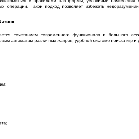
ознакомиться с правилами платформы, условиями начисления б
ых операций. Такой подход позволяет избежать недоразумени
Казино
няется сочетанием современного функционала и большого ассо
овым автоматам различных жанров, удобной системе поиска игр и
ам;
ета;