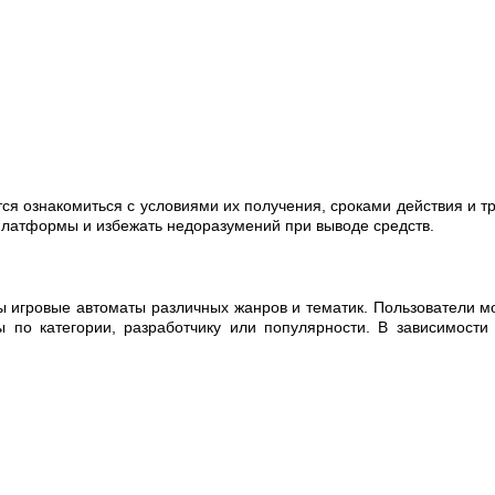
ся ознакомиться с условиями их получения, сроками действия и т
платформы и избежать недоразумений при выводе средств.
ны игровые автоматы различных жанров и тематик. Пользователи мо
ы по категории, разработчику или популярности. В зависимости