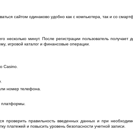
аться сайтом одинаково удобно как с компьютера, так и со смарт
его несколько минут. После регистрации пользователь получает 
му, игровой каталог и финансовые операции.
o Casino.
.
или номер телефона.
и платформы.
тся проверить правильность введенных данных и при необходим
тку платежей и повысить уровень безопасности учетной записи.