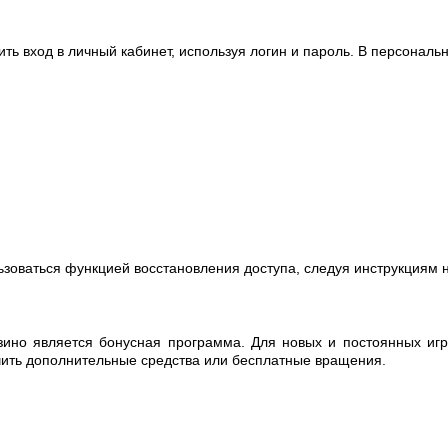
ть вход в личный кабинет, используя логин и пароль. В персональ
ьзоваться функцией восстановления доступа, следуя инструкциям 
ино является бонусная программа. Для новых и постоянных иг
чить дополнительные средства или бесплатные вращения.