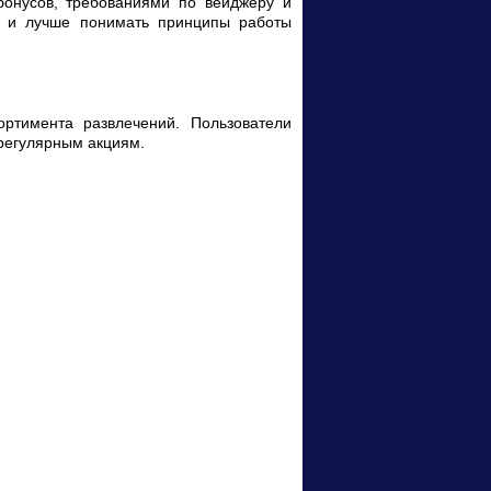
онусов, требованиями по вейджеру и
й и лучше понимать принципы работы
ртимента развлечений. Пользователи
 регулярным акциям.